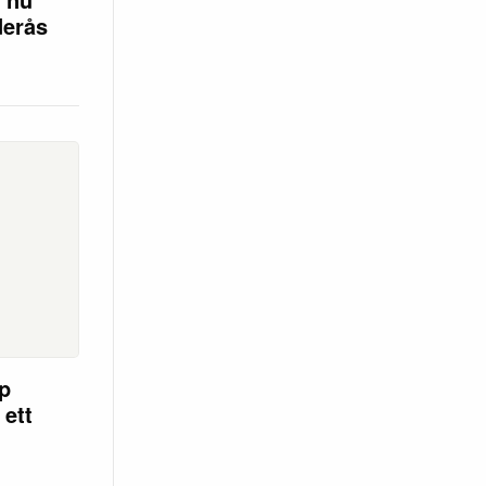
derås
op
 ett