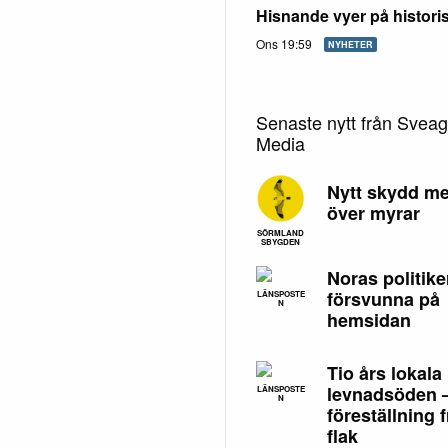
Hisnande vyer på histori
Ons 19:59
NYHETER
Senaste nytt från Svea
Media
Nytt skydd me
över myrar
SÖRMLAND
SBYGDEN
Noras politike
försvunna på
LÄNSPOSTE
N
hemsidan
Tio års lokala
levnadsöden 
LÄNSPOSTE
N
föreställning f
flak