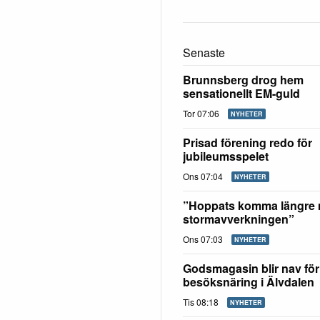
Senaste
Brunnsberg drog hem
sensationellt EM-guld
Tor 07:06
NYHETER
Prisad förening redo för
jubileumsspelet
Ons 07:04
NYHETER
”Hoppats komma längre
stormavverkningen”
Ons 07:03
NYHETER
Godsmagasin blir nav för
besöksnäring i Älvdalen
Tis 08:18
NYHETER