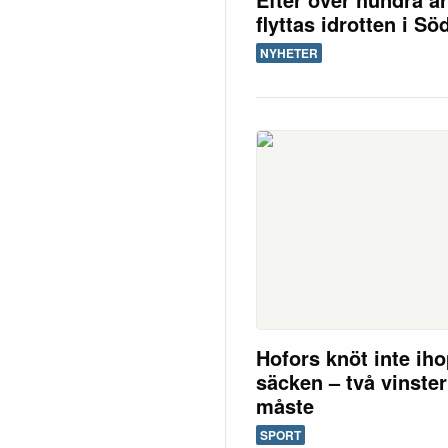
flyttas idrotten i Sö
NYHETER
Hofors knöt inte ih
säcken – två vinster
måste
SPORT