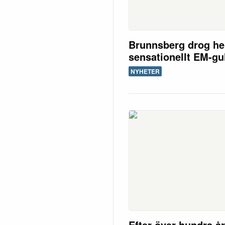
Brunnsberg drog h
sensationellt EM-gu
NYHETER
Efter över hundra å