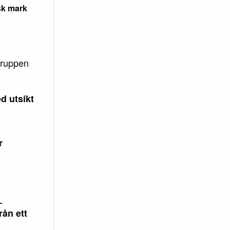
sk mark
gruppen
d utsikt
r
–
rån ett