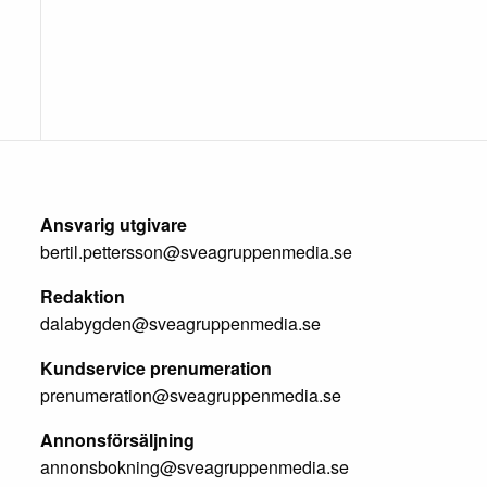
Ansvarig utgivare
bertil.pettersson@sveagruppenmedia.se
Redaktion
dalabygden@sveagruppenmedia.se
Kundservice prenumeration
prenumeration@sveagruppenmedia.se
Annonsförsäljning
annonsbokning@sveagruppenmedia.se