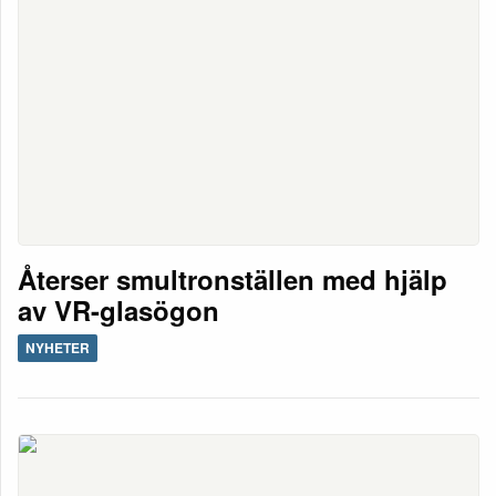
Återser smultronställen med hjälp
av VR-glasögon
NYHETER