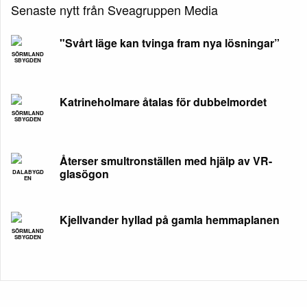
Senaste nytt från Sveagruppen Media
"Svårt läge kan tvinga fram nya lösningar”
SÖRMLAND
SBYGDEN
Katrineholmare åtalas för dubbelmordet
SÖRMLAND
SBYGDEN
Återser smultronställen med hjälp av VR-
glasögon
DALABYGD
EN
Kjellvander hyllad på gamla hemmaplanen
SÖRMLAND
SBYGDEN