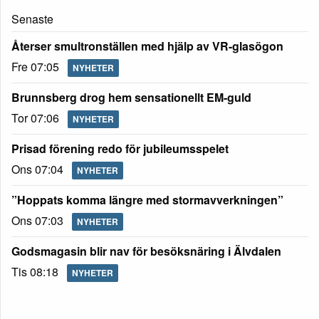
Senaste
Återser smultronställen med hjälp av VR-glasögon
Fre 07:05
NYHETER
Brunnsberg drog hem sensationellt EM-guld
Tor 07:06
NYHETER
Prisad förening redo för jubileumsspelet
Ons 07:04
NYHETER
”Hoppats komma längre med stormavverkningen”
Ons 07:03
NYHETER
Godsmagasin blir nav för besöksnäring i Älvdalen
Tis 08:18
NYHETER