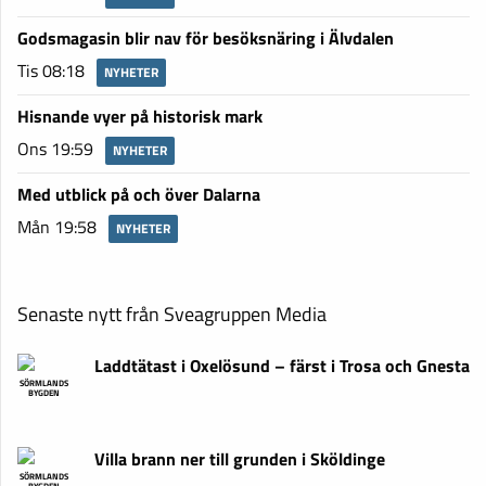
Godsmagasin blir nav för besöksnäring i Älvdalen
Tis 08:18
NYHETER
Hisnande vyer på historisk mark
Ons 19:59
NYHETER
Med utblick på och över Dalarna
Mån 19:58
NYHETER
Senaste nytt från Sveagruppen Media
Laddtätast i Oxelösund – färst i Trosa och Gnesta
SÖRMLANDS
BYGDEN
Villa brann ner till grunden i Sköldinge
SÖRMLANDS
BYGDEN