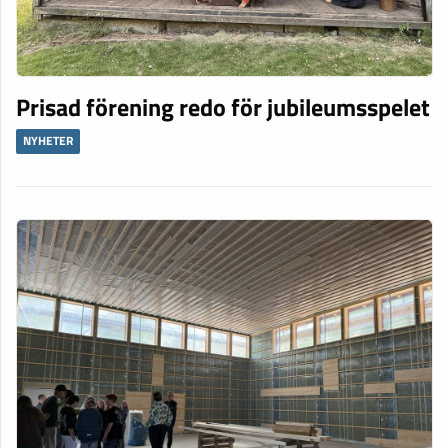
Prisad förening redo för jubileumsspelet
NYHETER