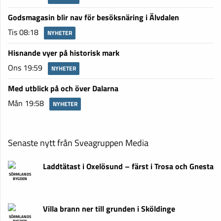
Godsmagasin blir nav för besöksnäring i Älvdalen
Tis 08:18
NYHETER
Hisnande vyer på historisk mark
Ons 19:59
NYHETER
Med utblick på och över Dalarna
Mån 19:58
NYHETER
Senaste nytt från Sveagruppen Media
Laddtätast i Oxelösund – färst i Trosa och Gnesta
SÖRMLANDS
BYGDEN
Villa brann ner till grunden i Sköldinge
SÖRMLANDS
BYGDEN