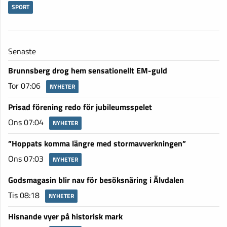
SPORT
Senaste
Brunnsberg drog hem sensationellt EM-guld
Tor 07:06
NYHETER
Prisad förening redo för jubileumsspelet
Ons 07:04
NYHETER
”Hoppats komma längre med stormavverkningen”
Ons 07:03
NYHETER
Godsmagasin blir nav för besöksnäring i Älvdalen
Tis 08:18
NYHETER
Hisnande vyer på historisk mark