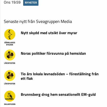
Ons 19:59
NYHETER
Senaste nytt från Sveagruppen Media
Nytt skydd med utsikt över myrar
SÖRMLANDS
BYGDEN
Noras politiker försvunna på hemsidan
LÄNSPOSTEN
Tio års lokala levnadsöden – föreställning från
ett flak
LÄNSPOSTEN
Brunnsberg drog hem sensationellt EM-guld
DALABYGDEN