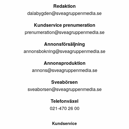
Redaktion
dalabygden@sveagruppenmedia.se
Kundservice prenumeration
prenumeration@sveagruppenmedia.se
Annonsförsäljning
annonsbokning@sveagruppenmedia.se
Annonsproduktion
annons@sveagruppenmedia.se
Sveabörsen
sveaborsen@sveagruppenmedia.se
Telefonväxel
021-470 26 00
Kundservice