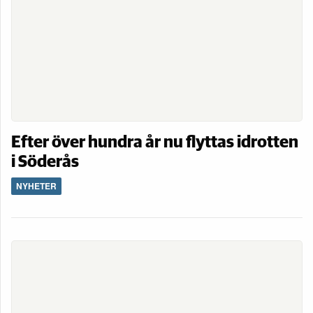
Efter över hundra år nu flyttas idrotten
i Söderås
NYHETER