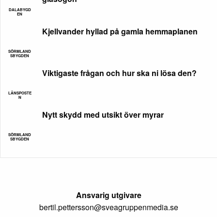
DALABYGD
EN
Kjellvander hyllad på gamla hemmaplanen
SÖRMLAND
SBYGDEN
Viktigaste frågan och hur ska ni lösa den?
LÄNSPOSTE
N
Nytt skydd med utsikt över myrar
SÖRMLAND
SBYGDEN
Ansvarig utgivare
bertil.pettersson@sveagruppenmedia.se