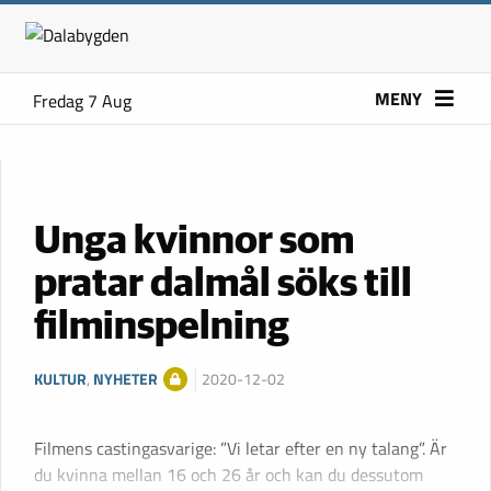
MENY
Fredag 7 Aug
Unga kvinnor som
pratar dalmål söks till
filminspelning
KULTUR
,
NYHETER
2020-12-02
Filmens castingasvarige: ”Vi letar efter en ny talang”. Är
du kvinna mellan 16 och 26 år och kan du dessutom