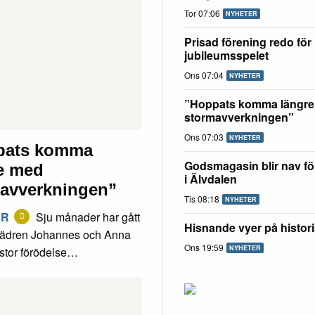
Tor 07:06
NYHETER
Prisad förening redo för
jubileumsspelet
Ons 07:04
NYHETER
”Hoppats komma längre
stormavverkningen”
Ons 07:03
NYHETER
pats komma
Godsmagasin blir nav fö
e med
i Älvdalen
avverkningen”
Tis 08:18
NYHETER
ER
Sju månader har gått
Hisnande vyer på histor
ädren Johannes och Anna
Ons 19:59
NYHETER
stor förödelse…