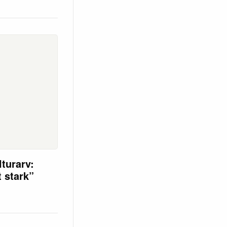
turarv:
t stark”