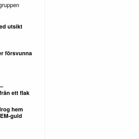
agruppen
ed utsikt
er försvunna
–
från ett flak
drog hem
 EM-guld