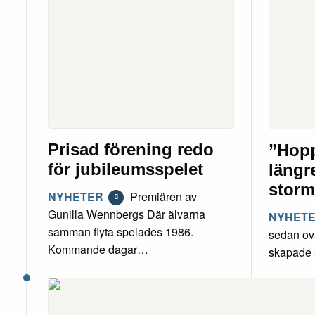
Prisad förening redo
”Hop
för jubileumsspelet
längr
storm
NYHETER
Premiären av
Gunilla Wennbergs Där älvarna
NYHET
samman flyta spelades 1986.
sedan ov
Kommande dagar…
skapade 