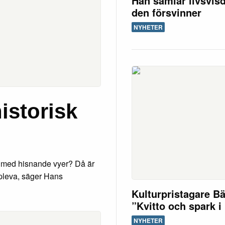
Han samlar livsvis
den försvinner
NYHETER
istorisk
rk med hisnande vyer? Då är
uppleva, säger Hans
Kulturpristagare B
”Kvitto och spark i
NYHETER