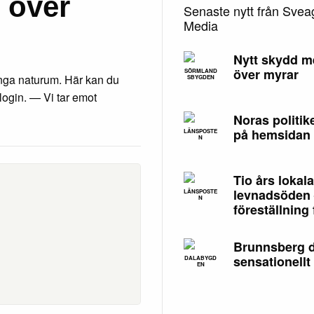
 över
Senaste nytt från Sve
Media
Nytt skydd m
över myrar
SÖRMLAND
ånga naturum. Här kan du
SBYGDEN
login. — Vi tar emot
Noras politik
på hemsidan
LÄNSPOSTE
N
Tio års lokala
levnadsöden 
LÄNSPOSTE
N
föreställning 
Brunnsberg 
sensationellt
DALABYGD
EN