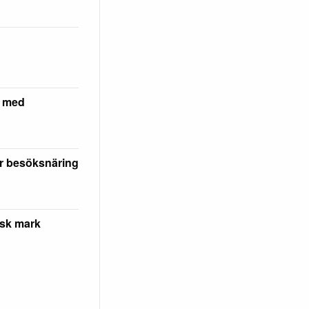
 med
r besöksnäring
isk mark