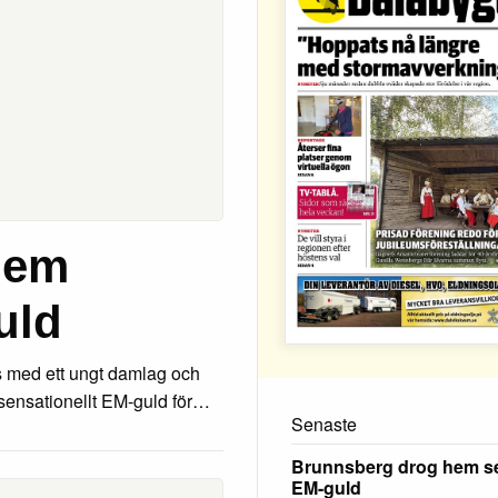
hem
uld
ås med ett ungt damlag och
t sensationellt EM-guld för…
Senaste
Brunnsberg drog hem se
EM-guld