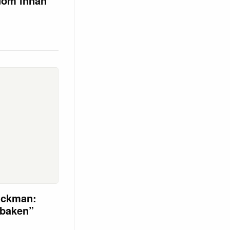
dom innan
äckman:
 baken”