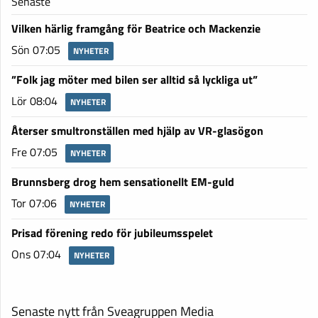
Senaste
Vilken härlig framgång för Beatrice och Mackenzie
Sön 07:05
NYHETER
”Folk jag möter med bilen ser alltid så lyckliga ut”
Lör 08:04
NYHETER
Återser smultronställen med hjälp av VR-glasögon
Fre 07:05
NYHETER
Brunnsberg drog hem sensationellt EM-guld
Tor 07:06
NYHETER
Prisad förening redo för jubileumsspelet
Ons 07:04
NYHETER
Senaste nytt från Sveagruppen Media