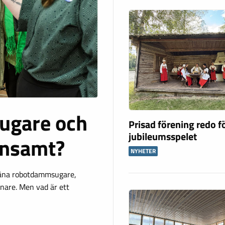
ugare och
Prisad förening redo f
jubileumsspelet
ensamt?
NYHETER
 låna robotdammsugare,
nare. Men vad är ett