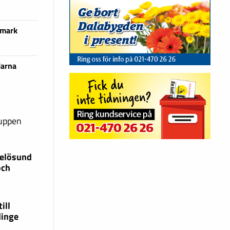
 mark
larna
ruppen
xelösund
och
ill
dinge