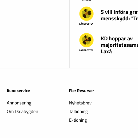
BYGDEN
S vill införa gra
mensskydd: "T
LÄNSPOSTEN
KD hoppar av
majoritetssama
Laxå
LÄNSPOSTEN
Kundservice
Fler Resurser
Annonsering
Nyhetsbrev
Om Dalabygden
Taltidning
E-tidning