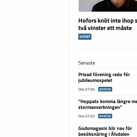
Hofors knöt inte ihop 
två vinster ett måste
SPORT
Senaste
Prisad förening redo för
jubileumsspelet
Ons 07:04
NYHETER
”Hoppats komma längre m
stormavverkningen”
Ons 07:03
NYHETER
Godsmagasin blir nav för
besöksnäring i Älvdalen