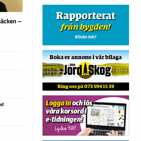
säcken –
ed