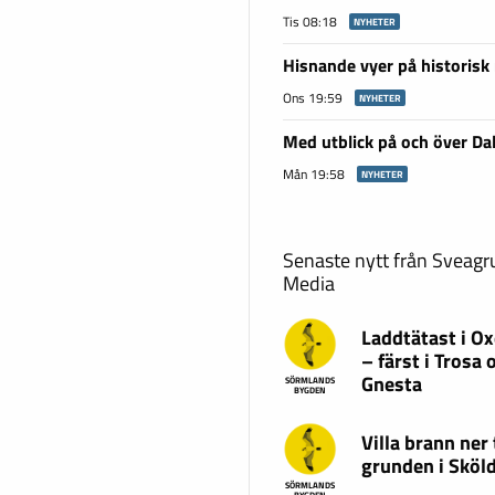
Tis 08:18
NYHETER
Hisnande vyer på historisk
Ons 19:59
NYHETER
Med utblick på och över Da
Mån 19:58
NYHETER
Senaste nytt från Sveag
Media
Laddtätast i O
– färst i Trosa 
Gnesta
SÖRMLANDS
BYGDEN
Villa brann ner t
grunden i Sköl
SÖRMLANDS