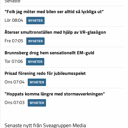
Senaste
”Folk jag möter med bilen ser alltid så lyckliga ut”
Lör 08:04
NYHETER
Återser smultronställen med hjälp av VR-glasögon
Fre 07:05
NYHETER
Brunnsberg drog hem sensationellt EM-guld
Tor 07:06
NYHETER
Prisad förening redo för jubileumsspelet
Ons 07:04
NYHETER
”Hoppats komma längre med stormavverkningen”
Ons 07:03
NYHETER
Senaste nytt från Sveagruppen Media