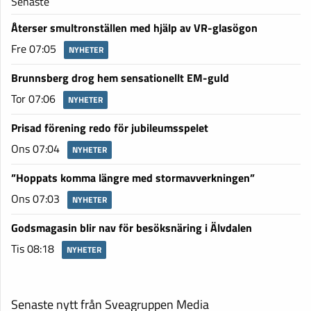
Senaste
Återser smultronställen med hjälp av VR-glasögon
Fre 07:05
NYHETER
Brunnsberg drog hem sensationellt EM-guld
Tor 07:06
NYHETER
Prisad förening redo för jubileumsspelet
Ons 07:04
NYHETER
”Hoppats komma längre med stormavverkningen”
Ons 07:03
NYHETER
Godsmagasin blir nav för besöksnäring i Älvdalen
Tis 08:18
NYHETER
Senaste nytt från Sveagruppen Media