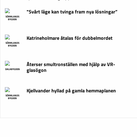
"Svårt läge kan tvinga fram nya lösningar”
SÖRMLANDS
BYGDEN
Katrineholmare åtalas för dubbelmordet
SÖRMLANDS
BYGDEN
Återser smultronställen med hjälp av VR-
glasögon
DALABYGDEN
Kjellvander hyllad på gamla hemmaplanen
SÖRMLANDS
BYGDEN