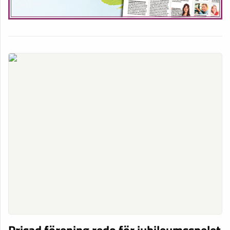
Prisad förening redo för jubileumsspelet