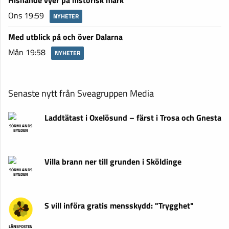
Hisnande vyer på historisk mark
Ons 19:59
NYHETER
Med utblick på och över Dalarna
Mån 19:58
NYHETER
Senaste nytt från Sveagruppen Media
Laddtätast i Oxelösund – färst i Trosa och Gnesta
SÖRMLANDS
BYGDEN
Villa brann ner till grunden i Sköldinge
SÖRMLANDS
BYGDEN
S vill införa gratis mensskydd: "Trygghet"
LÄNSPOSTEN