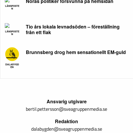
Noras politiker försvunna på hemsidan
LÄNSPOSTE
N
Tio års lokala levnadsöden – föreställning
från ett flak
LÄNSPOSTE
N
Brunnsberg drog hem sensationellt EM-guld
DALABYGD
EN
Ansvarig utgivare
bertil.pettersson@sveagruppenmedia.se
Redaktion
dalabygden@sveagruppenmedia.se