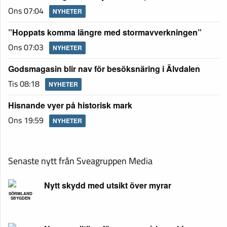
Ons 07:04
NYHETER
”Hoppats komma längre med stormavverkningen”
Ons 07:03
NYHETER
Godsmagasin blir nav för besöksnäring i Älvdalen
Tis 08:18
NYHETER
Hisnande vyer på historisk mark
Ons 19:59
NYHETER
Senaste nytt från Sveagruppen Media
Nytt skydd med utsikt över myrar
SÖRMLAND
SBYGDEN