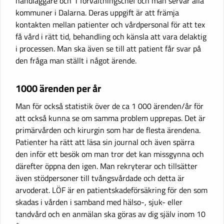
handläggare och 1 förvaltningschef och man servar alla
kommuner i Dalarna. Deras uppgift är att främja
kontakten mellan patienter och vårdpersonal för att tex
få vård i rätt tid, behandling och känsla att vara delaktig
i processen. Man ska även se till att patient får svar på
den fråga man ställt i något ärende.
1000 ärenden per år
Man för också statistik över de ca 1 000 ärenden/år för
att också kunna se om samma problem upprepas. Det är
primärvården och kirurgin som har de flesta ärendena.
Patienter ha rätt att läsa sin journal och även spärra
den inför ett besök om man tror det kan missgynna och
därefter öppna den igen. Man rekryterar och tillsätter
även stödpersoner till tvångsvårdade och detta är
arvoderat. LÖF är en patientskadeförsäkring för den som
skadas i vården i samband med hälso-, sjuk- eller
tandvård och en anmälan ska göras av dig själv inom 10