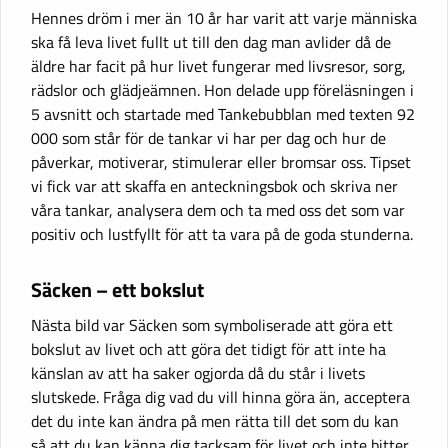
Hennes dröm i mer än 10 år har varit att varje människa
ska få leva livet fullt ut till den dag man avlider då de
äldre har facit på hur livet fungerar med livsresor, sorg,
rädslor och glädjeämnen. Hon delade upp föreläsningen i
5 avsnitt och startade med Tankebubblan med texten 92
000 som står för de tankar vi har per dag och hur de
påverkar, motiverar, stimulerar eller bromsar oss. Tipset
vi fick var att skaffa en anteckningsbok och skriva ner
våra tankar, analysera dem och ta med oss det som var
positiv och lustfyllt för att ta vara på de goda stunderna.
Säcken – ett bokslut
Nästa bild var Säcken som symboliserade att göra ett
bokslut av livet och att göra det tidigt för att inte ha
känslan av att ha saker ogjorda då du står i livets
slutskede. Fråga dig vad du vill hinna göra än, acceptera
det du inte kan ändra på men rätta till det som du kan
så att du kan känna dig tacksam för livet och inte bitter.