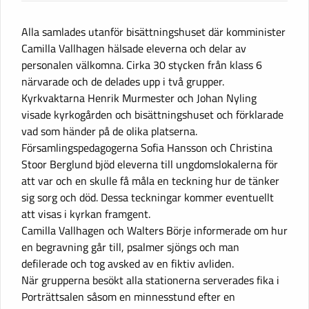
Alla samlades utanför bisättningshuset där komminister
Camilla Vallhagen hälsade eleverna och delar av
personalen välkomna. Cirka 30 stycken från klass 6
närvarade och de delades upp i två grupper.
Kyrkvaktarna Henrik Murmester och Johan Nyling
visade kyrkogården och bisättningshuset och förklarade
vad som händer på de olika platserna.
Församlingspedagogerna Sofia Hansson och Christina
Stoor Berglund bjöd eleverna till ungdomslokalerna för
att var och en skulle få måla en teckning hur de tänker
sig sorg och död. Dessa teckningar kommer eventuellt
att visas i kyrkan framgent.
Camilla Vallhagen och Walters Börje informerade om hur
en begravning går till, psalmer sjöngs och man
defilerade och tog avsked av en fiktiv avliden.
När grupperna besökt alla stationerna serverades fika i
Porträttsalen såsom en minnesstund efter en