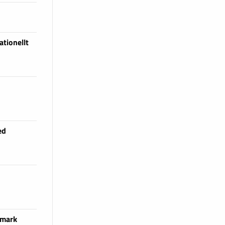
tionellt
ed
 mark