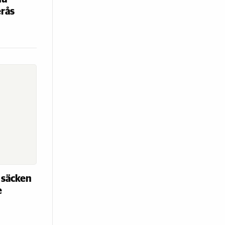
erås
 säcken
e