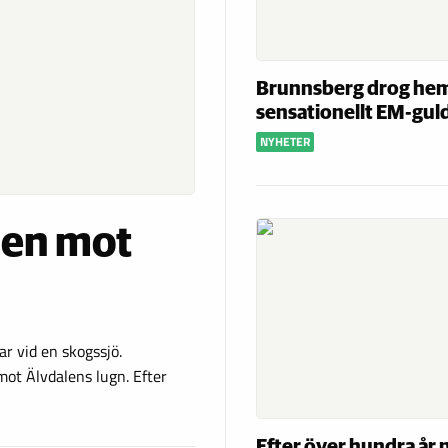
Brunnsberg drog he
sensationellt EM-gul
NYHETER
den mot
ar vid en skogssjö.
mot Älvdalens lugn. Efter
Efter över hundra år 