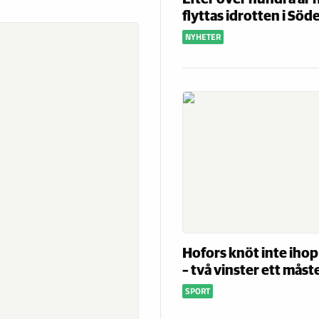
flyttas idrotten i Söd
NYHETER
Hofors knöt inte ihop
– två vinster ett måst
SPORT