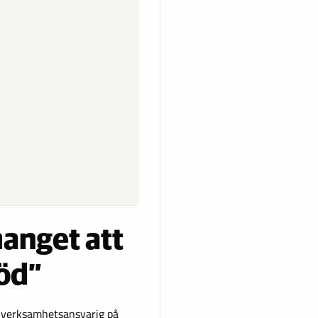
manget att
nöd”
m verksamhetsansvarig på