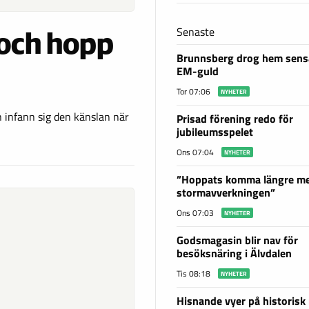
Senaste
 och hopp
Brunnsberg drog hem sensa
EM-guld
Tor 07:06
NYHETER
 infann sig den känslan när
Prisad förening redo för
jubileumsspelet
Ons 07:04
NYHETER
”Hoppats komma längre m
stormavverkningen”
Ons 07:03
NYHETER
Godsmagasin blir nav för
besöksnäring i Älvdalen
Tis 08:18
NYHETER
Hisnande vyer på historisk