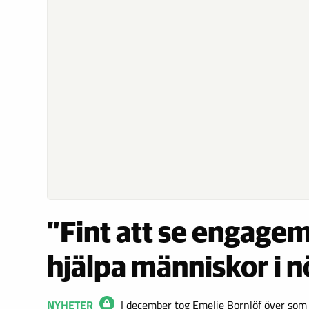
”Fint att se engage
hjälpa människor i 
NYHETER
I december tog Emelie Bornlöf över so