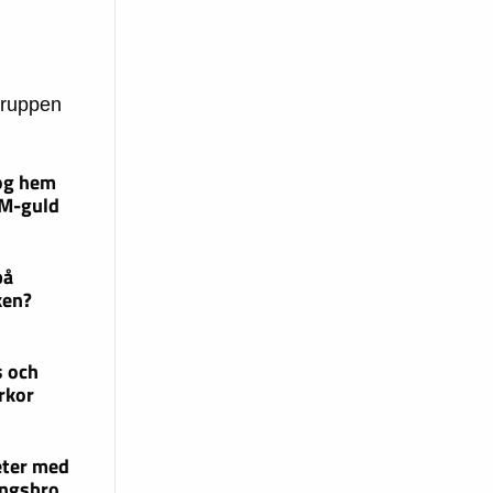
gruppen
og hem
EM-guld
på
ken?
s och
rkor
eter med
ingsbro