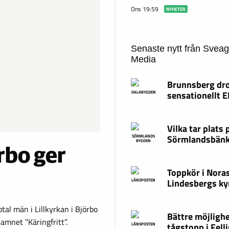
Ons 19:59
NYHETER
Senaste nytt från Svea
Media
Brunnsberg dr
sensationellt 
DALABYGDEN
Vilka tar plats 
Sörmlandsbän
SÖRMLANDS
BYGDEN
örbo ger
Toppkör i Nora
Lindesbergs ky
LÄNSPOSTEN
tal män i Lillkyrkan i Björbo
Bättre möjligh
namnet ”Käringfritt”.
tågstopp i Fell
LÄNSPOSTEN