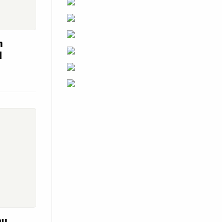
m
d
nu