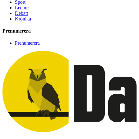
Sport
Ledare
Debatt
Krönika
Prenumerera
Prenumerera