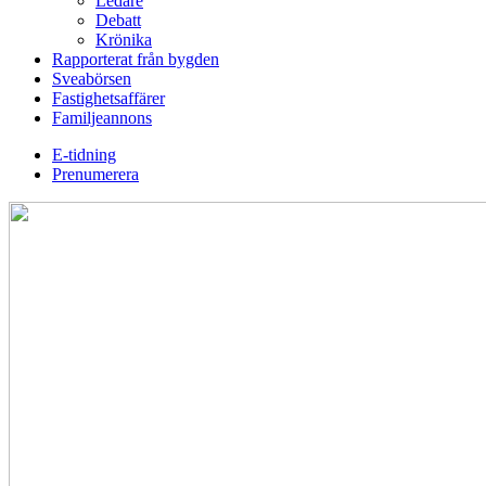
Ledare
Debatt
Krönika
Rapporterat från bygden
Sveabörsen
Fastighetsaffärer
Familjeannons
E-tidning
Prenumerera