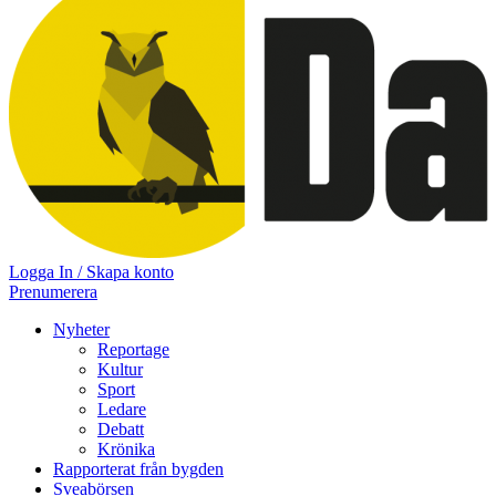
Logga In / Skapa konto
Prenumerera
Nyheter
Reportage
Kultur
Sport
Ledare
Debatt
Krönika
Rapporterat från bygden
Sveabörsen