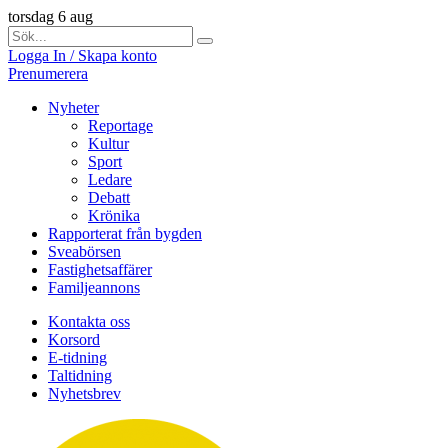
torsdag 6 aug
Logga In / Skapa konto
Prenumerera
Nyheter
Reportage
Kultur
Sport
Ledare
Debatt
Krönika
Rapporterat från bygden
Sveabörsen
Fastighetsaffärer
Familjeannons
Kontakta oss
Korsord
E-tidning
Taltidning
Nyhetsbrev