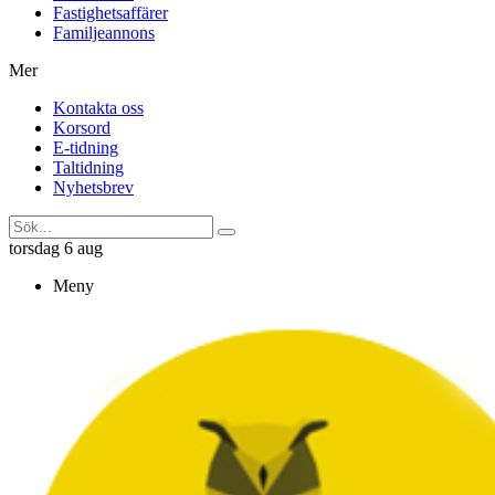
Fastighetsaffärer
Familjeannons
Mer
Kontakta oss
Korsord
E-tidning
Taltidning
Nyhetsbrev
torsdag 6 aug
Meny