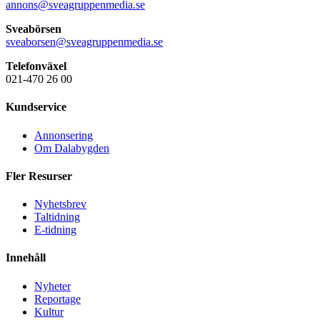
annons@sveagruppenmedia.se
Sveabörsen
sveaborsen@sveagruppenmedia.se
Telefonväxel
021-470 26 00
Kundservice
Annonsering
Om Dalabygden
Fler Resurser
Nyhetsbrev
Taltidning
E-tidning
Innehåll
Nyheter
Reportage
Kultur