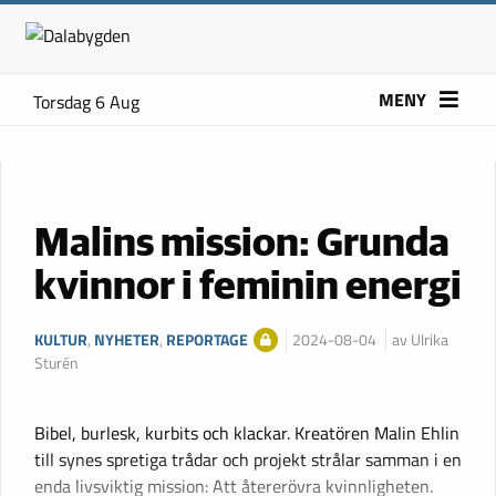
MENY
Torsdag 6 Aug
Malins mission: Grunda
kvinnor i feminin energi
KULTUR
,
NYHETER
,
REPORTAGE
2024-08-04
av Ulrika
Sturén
Bibel, burlesk, kurbits och klackar. Kreatören Malin Ehlin
till synes spretiga trådar och projekt strålar samman i en
enda livsviktig mission: Att återerövra kvinnligheten.