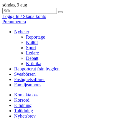
söndag 9 aug
Logga In / Skapa konto
Prenumerera
Nyheter
Reportage
Kultur
Sport
Ledare
Debatt
Krönika
Rapporterat från bygden
Sveabörsen
Fastighetsaffärer
Familjeannons
Kontakta oss
Korsord
E-tidning
Taltidning
Nyhetsbrev