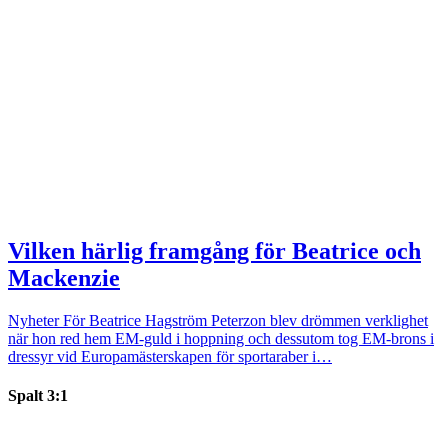
Vilken härlig framgång för Beatrice och
Mackenzie
Nyheter
För Beatrice Hagström Peterzon blev drömmen verklighet
när hon red hem EM-guld i hoppning och dessutom tog EM-brons i
dressyr vid Europamästerskapen för sportaraber i…
Spalt 3:1