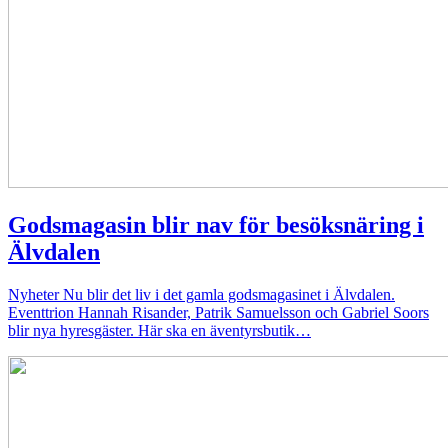
Godsmagasin blir nav för besöksnäring i
Älvdalen
Nyheter
Nu blir det liv i det gamla godsmagasinet i Älvdalen.
Eventtrion Hannah Risander, Patrik Samuelsson och Gabriel Soors
blir nya hyresgäster. Här ska en äventyrsbutik…