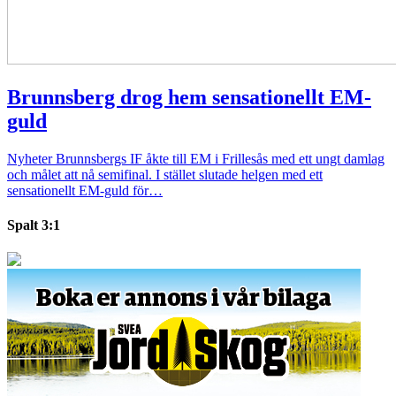
Brunnsberg drog hem sensationellt EM-
guld
Nyheter
Brunnsbergs IF åkte till EM i Frillesås med ett ungt damlag
och målet att nå semifinal. I stället slutade helgen med ett
sensationellt EM-guld för…
Spalt 3:1