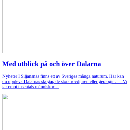
Med utblick på och över Dalarna
Nyheter
I Siljansnäs finns ett av Sveriges många naturum. Här kan
du uppleva Dalarnas skogar, de stora rovdjuren eller geologin. — Vi
tar emot tusentals människor…