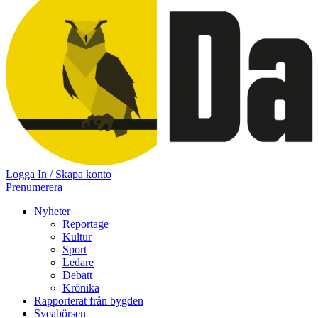
Logga In / Skapa konto
Prenumerera
Nyheter
Reportage
Kultur
Sport
Ledare
Debatt
Krönika
Rapporterat från bygden
Sveabörsen