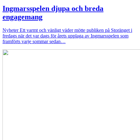
Ingmarsspelen djupa och breda
engagemang
Nyheter
Ett varmt och vänligt väder mötte publiken på Storänget i
fredags när det var dags för årets upplaga av Ingmarsspelen som
framförts varje sommar sedan…