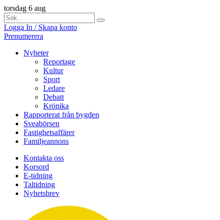
torsdag 6 aug
Logga In / Skapa konto
Prenumerera
Nyheter
Reportage
Kultur
Sport
Ledare
Debatt
Krönika
Rapporterat från bygden
Sveabörsen
Fastighetsaffärer
Familjeannons
Kontakta oss
Korsord
E-tidning
Taltidning
Nyhetsbrev