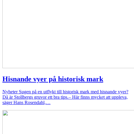
Hisnande vyer på historisk mark
Nyheter
Sugen på en utflykt till historisk mark med hisnande vyer?
Då är Stollbergs gruvor ett bra tips.– Här finns mycket att uppleva,
säger Hans Rosendahl,…