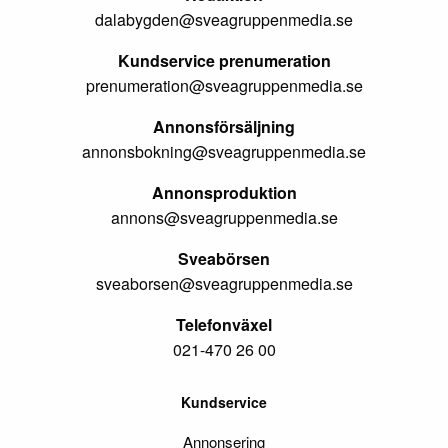
dalabygden@sveagruppenmedia.se
Kundservice prenumeration
prenumeration@sveagruppenmedia.se
Annonsförsäljning
annonsbokning@sveagruppenmedia.se
Annonsproduktion
annons@sveagruppenmedia.se
Sveabörsen
sveaborsen@sveagruppenmedia.se
Telefonväxel
021-470 26 00
Kundservice
Annonsering