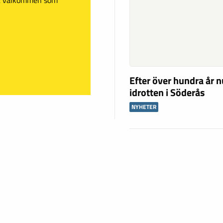
Efter över hundra år n
idrotten i Söderås
NYHETER