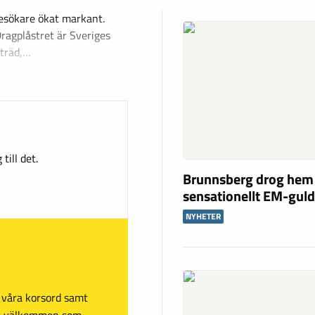
besökare ökat markant.
ragplåstret är Sveriges
 träd,…
till det.
Brunnsberg drog hem
sensationellt EM-gul
NYHETER
sa våra korsord samt
mt välkommen som