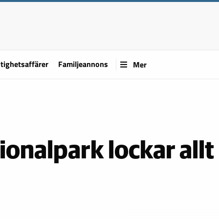
tighetsaffärer
Familjeannons
Mer
tionalpark lockar allt