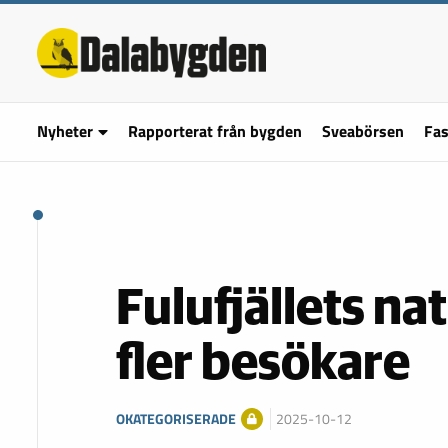
Nyheter
Rapporterat från bygden
Sveabörsen
Fas
Fulufjällets na
fler besökare
OKATEGORISERADE
2025-10-12