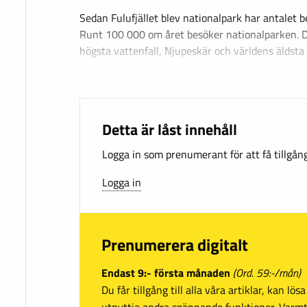
Sedan Fulufjället blev nationalpark har antalet 
Runt 100 000 om året besöker nationalparken. D
högsta vattenfall, Njupeskär och världens äldsta
Detta är låst innehåll
Logga in som prenumerant för att få tillgång 
Logga in
Prenumerera digitalt
Endast 9:- första månaden
(Ord. 59:-/mån)
Du får tillgång till alla våra artiklar, kan lö
utnyttja andra spännande funktioner. Var