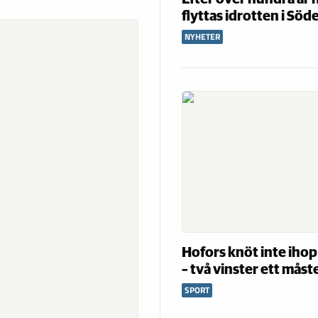
flyttas idrotten i Söd
NYHETER
Hofors knöt inte ihop
– två vinster ett måst
SPORT