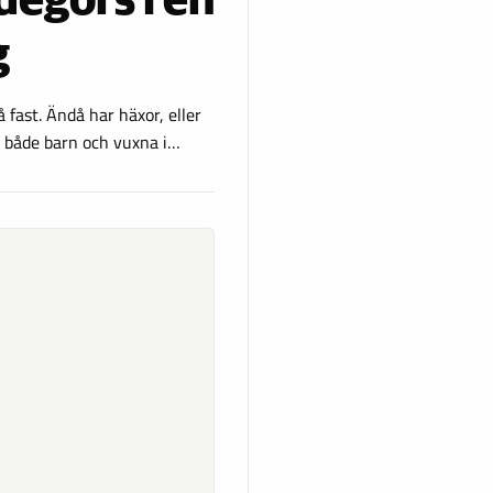
egörs i en
g
å fast. Ändå har häxor, eller
t både barn och vuxna i…