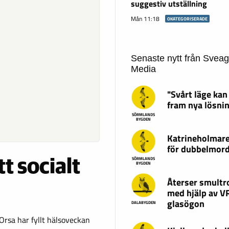
suggestiv utställning
Mån 11:18
OKATEGORISERADE
Senaste nytt från Svea
Media
"Svårt läge kan
fram nya lösni
SÖRMLANDS
BYGDEN
Katrineholmare
för dubbelmor
SÖRMLANDS
tt socialt
BYGDEN
Återser smultr
med hjälp av V
glasögon
DALABYGDEN
Orsa har fyllt hälsoveckan