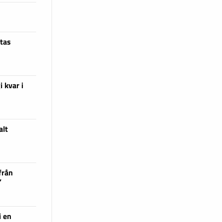
ttas
 kvar i
alt
från
”
i en