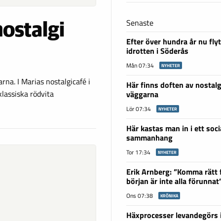
Senaste
nostalgi
Efter över hundra år nu fly
idrotten i Söderås
Mån 07:34
NYHETER
rna. I Marias nostalgicafé i
Här finns doften av nostalgi
klassiska rödvita
väggarna
Lör 07:34
NYHETER
Här kastas man in i ett soci
sammanhang
Tor 17:34
NYHETER
Erik Arnberg: ”Komma rätt 
början är inte alla förunnat
Ons 07:38
KRÖNIKA
Häxprocesser levandegörs 