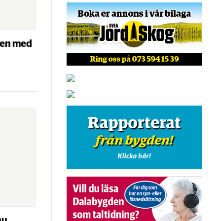
len med
nu