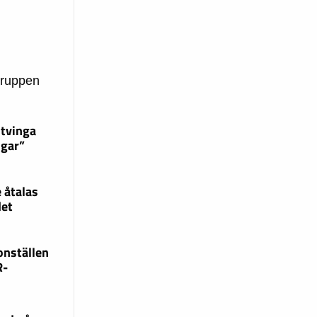
gruppen
 tvinga
ngar”
 åtalas
det
onställen
R-