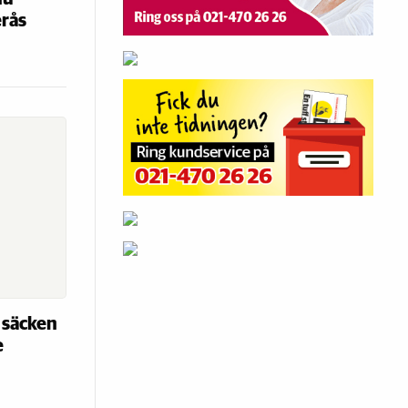
erås
 säcken
e