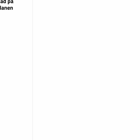
lad på
lanen