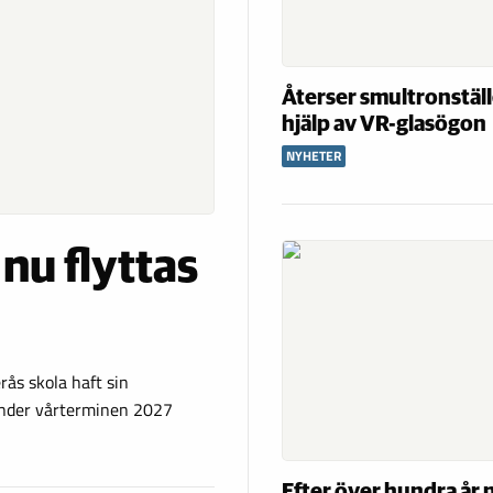
Återser smultronstäl
hjälp av VR-glasögon
NYHETER
nu flyttas
rås skola haft sin
Under vårterminen 2027
Efter över hundra år 