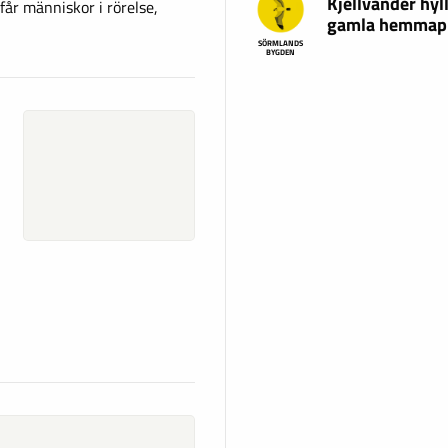
Kjellvander hyl
år människor i rörelse,
gamla hemmap
SÖRMLANDS
BYGDEN