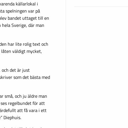
arenda källarlokal i
rsta spelningen var på
ev bandet uttaget till en
 hela Sverige, där man
en har lite rolig text och
e låten väldigt mycket,
 och det är just
kriver som det bästa med
var små, och ju äldre man
 ses regelbundet för att
rdefullt att få vara i ett
” Diephuis.