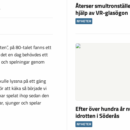
Återser smultronstäl
n
hjälp av VR-glasögon
NYHETER
ten”, på 80-talet fanns ett
 det en dag behövdes ett
 och spelningar genom
kulle lyssna på ett gäng
r att käka så började vi
har spelat ihop sedan den
r, sjunger och spelar
Efter över hundra år n
idrotten i Söderås
NYHETER