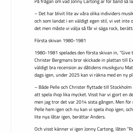
På frågan om vad Jonny Cartong är för band så land
– Det har blivit lite av våra olika individers musi
och som landat i en väldigt egen stil, vi vet inte
det men måste vi välja så får vi säga rock, berätta
Första skivan 1980-1981
1980-1981 spelades den första skivan in, ”Give
Christer Bergmans bror skickade in plattan till E
väldigt bra recension av dåtidens musikguru Mat
dags igen, under 2025 kan vi räkna med en ny pl
– Både Pelle och Christer flyttade till Stockholm
att spela ihop lika mycket. Visst har vi gjort en 
men jag tror det var 2014 sista gången. Men för 
Pelle hem igen och nu kan vi spela ihop igen, oc
lite nya låtar igen, berättar Anders.
Och visst känner vi igen Jonny Cartong, låten ”Ro