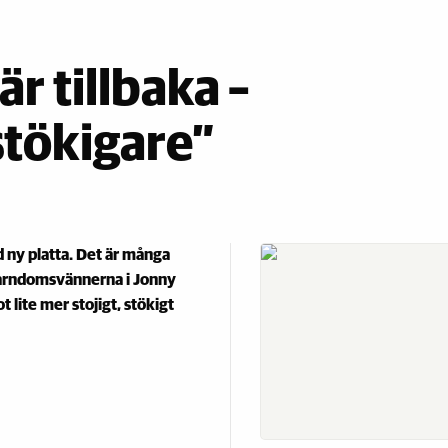
r tillbaka –
stökigare”
 ny platta. Det är många
barndomsvännerna i Jonny
 lite mer stojigt, stökigt