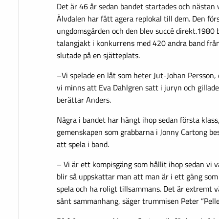
Det är 46 år sedan bandet startades och nästan v
Älvdalen har fått agera replokal till dem. Den fö
ungdomsgården och den blev succé direkt.1980 bl
talangjakt i konkurrens med 420 andra band från
slutade på en sjätteplats.
–Vi spelade en låt som heter Jut-Johan Persson, d
vi minns att Eva Dahlgren satt i juryn och gillad
berättar Anders.
Några i bandet har hängt ihop sedan första klass,
gemenskapen som grabbarna i Jonny Cartong bes
att spela i band.
– Vi är ett kompisgäng som hållit ihop sedan vi 
blir så uppskattar man att man är i ett gäng som
spela och ha roligt tillsammans. Det är extremt vä
sånt sammanhang, säger trummisen Peter ”Pelle