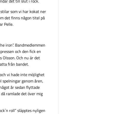
ar det till slut i rock.
kstilar som vi har kokat ner
 om det finns någon titel på
r Pelle.
 the iron”. Bandmedlemmen
xpressen och den fick en
s Olsson. Och nu är det
atta från bandet.
 och vi hade inte möjlighet
del spelningar genom åren,
något år sedan flyttade
h då ramlade det över mig
ck´n roll” släpptes nyligen