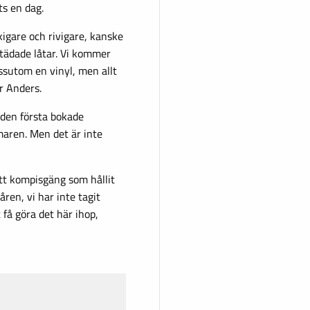
ts en dag.
kigare och rivigare, kanske
städade låtar. Vi kommer
essutom en vinyl, men allt
ar Anders.
 den första bokade
maren. Men det är inte
 ett kompisgäng som hållit
åren, vi har inte tagit
 få göra det här ihop,