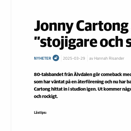
Jonny Cartong ä
”stojigare och 
NYHETER
2025-03-29
av Hannah Risander
80-talsbandet från Älvdalen gör comeback med
som har väntat på en återförening och nu har 
Cartong hittat in i studion igen. Ut kommer något
och rockigt.
Lästips: