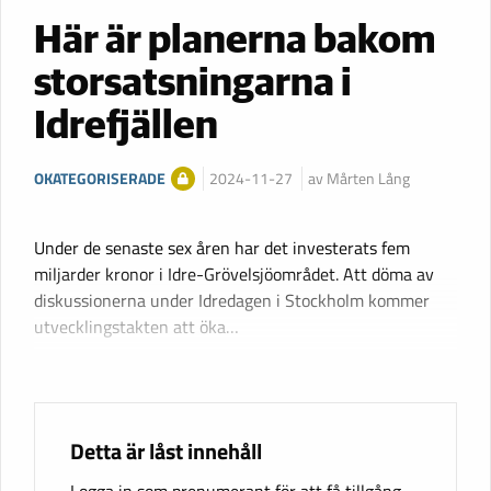
Här är planerna bakom
storsatsningarna i
Idrefjällen
OKATEGORISERADE
2024-11-27
av Mårten Lång
Under de senaste sex åren har det investerats fem
miljarder kronor i Idre-Grövelsjöområdet. Att döma av
diskussionerna under Idredagen i Stockholm kommer
utvecklingstakten att öka…
Detta är låst innehåll
Logga in som prenumerant för att få tillgång