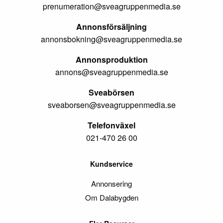
prenumeration@sveagruppenmedia.se
Annonsförsäljning
annonsbokning@sveagruppenmedia.se
Annonsproduktion
annons@sveagruppenmedia.se
Sveabörsen
sveaborsen@sveagruppenmedia.se
Telefonväxel
021-470 26 00
Kundservice
Annonsering
Om Dalabygden