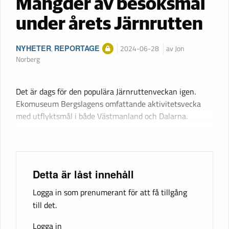
Mängder av besöksmål
under årets Järnrutten
NYHETER
,
REPORTAGE
2024-06-28
av Jon
Norberg
Det är dags för den populära Järnruttenveckan igen.
Ekomuseum Bergslagens omfattande aktivitetsvecka
med utflyktsmål i både Västmanland och Dalarna.
Detta är låst innehåll
Logga in som prenumerant för att få tillgång
till det.
Logga in