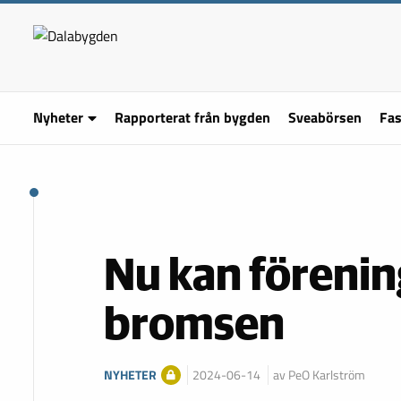
Nyheter
Rapporterat från bygden
Sveabörsen
Fas
Nu kan förenin
bromsen
NYHETER
2024-06-14
av PeO Karlström