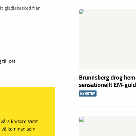
tt glädjebesked från
till det.
Brunnsberg drog hem
sensationellt EM-gul
NYHETER
sa våra korsord samt
mt välkommen som