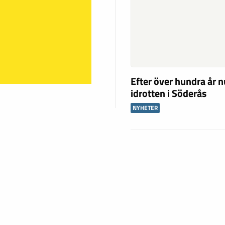
Efter över hundra år n
idrotten i Söderås
NYHETER