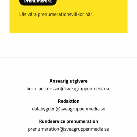
Prenumerera
Läs våra prenumerationsvillkor här
Ansvarig utgivare
bertil.pettersson@sveagruppenmedia.se
Redaktion
dalabygden@sveagruppenmedia.se
Kundservice prenumeration
prenumeration@sveagruppenmedia.se