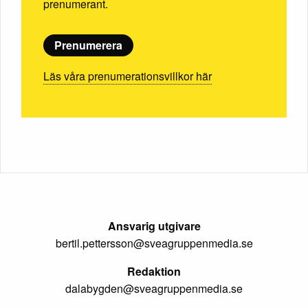
prenumerant.
Prenumerera
Läs våra prenumerationsvillkor här
Ansvarig utgivare
bertil.pettersson@sveagruppenmedia.se
Redaktion
dalabygden@sveagruppenmedia.se