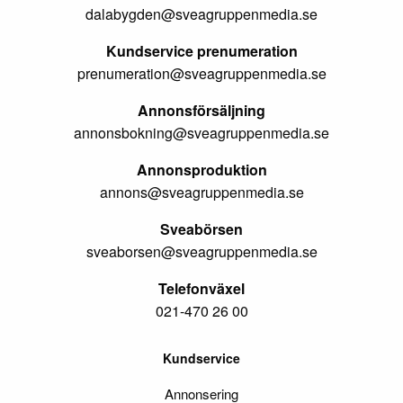
dalabygden@sveagruppenmedia.se
Kundservice prenumeration
prenumeration@sveagruppenmedia.se
Annonsförsäljning
annonsbokning@sveagruppenmedia.se
Annonsproduktion
annons@sveagruppenmedia.se
Sveabörsen
sveaborsen@sveagruppenmedia.se
Telefonväxel
021-470 26 00
Kundservice
Annonsering