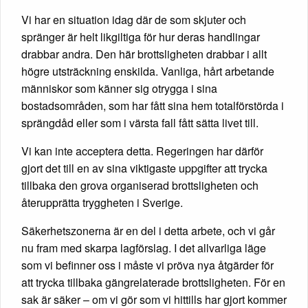
Vi har en situation idag där de som skjuter och
spränger är helt likgiltiga för hur deras handlingar
drabbar andra. Den här brottsligheten drabbar i allt
högre utsträckning enskilda. Vanliga, hårt arbetande
människor som känner sig otrygga i sina
bostadsområden, som har fått sina hem totalförstörda i
sprängdåd eller som i värsta fall fått sätta livet till.
Vi kan inte acceptera detta. Regeringen har därför
gjort det till en av sina viktigaste uppgifter att trycka
tillbaka den grova organiserad brottsligheten och
återupprätta tryggheten i Sverige.
Säkerhetszonerna är en del i detta arbete, och vi går
nu fram med skarpa lagförslag. I det allvarliga läge
som vi befinner oss i måste vi pröva nya åtgärder för
att trycka tillbaka gängrelaterade brottsligheten. För en
sak är säker – om vi gör som vi hittills har gjort kommer