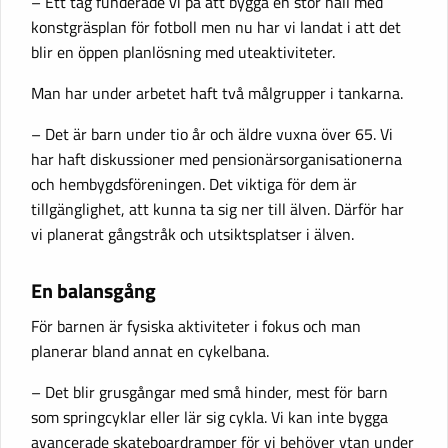
– Ett tag funderade vi på att bygga en stor hall med
konstgräsplan för fotboll men nu har vi landat i att det
blir en öppen planlösning med uteaktiviteter.
Man har under arbetet haft två målgrupper i tankarna.
– Det är barn under tio år och äldre vuxna över 65. Vi
har haft diskussioner med pensionärsorganisationerna
och hembygdsföreningen. Det viktiga för dem är
tillgänglighet, att kunna ta sig ner till älven. Därför har
vi planerat gångstråk och utsiktsplatser i älven.
En balansgång
För barnen är fysiska aktiviteter i fokus och man
planerar bland annat en cykelbana.
– Det blir grusgångar med små hinder, mest för barn
som springcyklar eller lär sig cykla. Vi kan inte bygga
avancerade skateboardramper för vi behöver ytan under