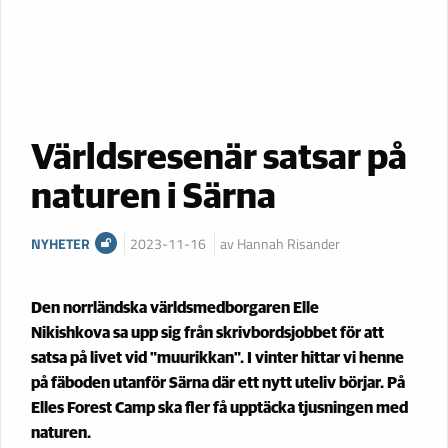
Världsresenär satsar på
naturen i Särna
NYHETER
2023-11-16
av Hannah Risander
Den norrländska världsmedborgaren Elle
Nikishkova sa upp sig från skrivbordsjobbet för att
satsa på livet vid "muurikkan". I vinter hittar vi henne
på fäboden utanför Särna där ett nytt uteliv börjar. På
Elles Forest Camp ska fler få upptäcka tjusningen med
naturen.