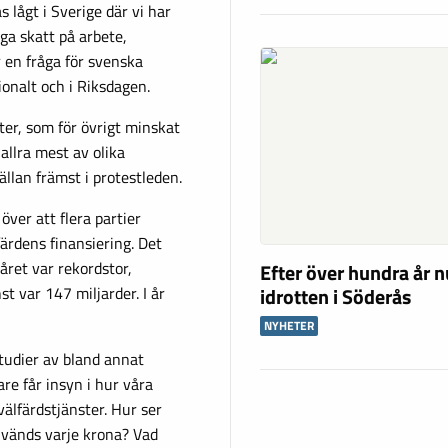
 lågt i Sverige där vi har
äga skatt på arbete,
r en fråga för svenska
ionalt och i Riksdagen.
ter, som för övrigt minskat
allra mest av olika
ällan främst i protestleden.
ver att flera partier
lfärdens finansiering. Det
året var rekordstor,
Efter över hundra år n
idrotten i Söderås
t var 147 miljarder. I år
NYHETER
studier av bland annat
re får insyn i hur våra
älfärdstjänster. Hur ser
används varje krona? Vad