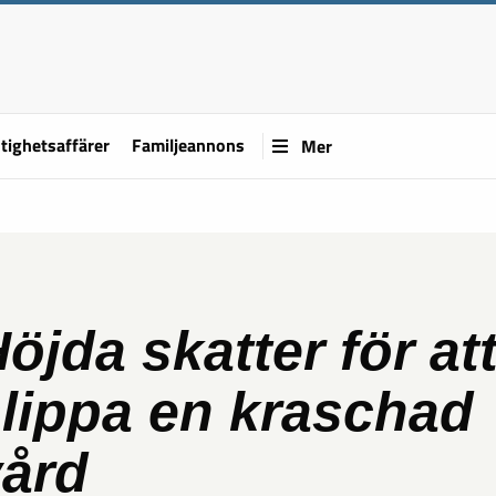
tighetsaffärer
Familjeannons
Mer
öjda skatter för at
lippa en kraschad
vård