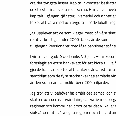
dra det tyngsta lasset. Kapitalinkomster beskattas
de största finansiella resurserna. Hur vi ska avv
kapitaltillgångar, tjänster, livsmedel och annat ä
folket att vara med och avgöra – både lokalt, reg
Jag upplever att de som klagar mest på våra skat
relativt kraftigt under 2000-talet, är de som har 
tillgångar. Pensionärer med låga pensioner står s
I vintras klagade Swedbanks VD Jens Henriksson ö
föreslagit en extra bankskatt för att bidra till vä
gjorde han strax efter att bankens årsvinst förra 
samtidigt som de fyra storbankernas samlade vins
är den summan sannolikt över 200 miljarder.
Jag tror att vi behöver ha ambitiösa samtal och 
skatter och deras användning där varje medborga
regioner och kommuner producerar det vi kallar v
sjukvården ut i våra egna regioner och till vad 