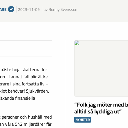
ARE
2023-11-09
av Ronny Svensson
 måste höja skatterna för
n. I annat fall blir äldre
are i sina fortsatta liv –
 klot behöver! Sjukvården,
äxande finansiella
”Folk jag möter med b
alltid så lyckliga ut”
tt personer och hushåll med
NYHETER
an våra 542 miljardärer får