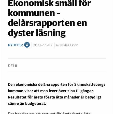
Ekonomisk smäll för
kommunen –
delårsrapporten en
dyster läsning
NYHETER
2023-11-02
av Niklas Lindh
Den ekonomiska delårsrapporten för Skinnskattebergs
kommun visar att man lever över sina tillgångar.
Resultatet för årets första åtta månader är betydligt
sämre än budgeterat.
Det handlar om ett resultat för årets första åtta