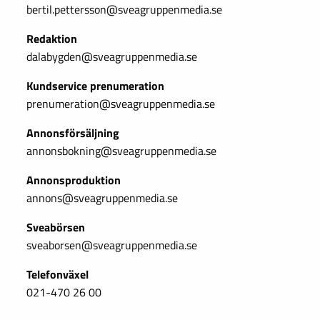
bertil.pettersson@sveagruppenmedia.se
Redaktion
dalabygden@sveagruppenmedia.se
Kundservice prenumeration
prenumeration@sveagruppenmedia.se
Annonsförsäljning
annonsbokning@sveagruppenmedia.se
Annonsproduktion
annons@sveagruppenmedia.se
Sveabörsen
sveaborsen@sveagruppenmedia.se
Telefonväxel
021-470 26 00