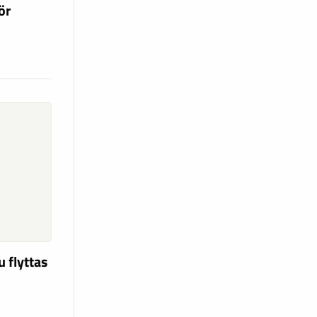
ör
u flyttas