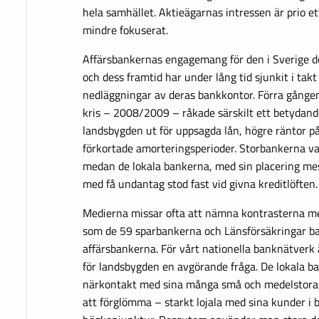
hela samhället. Aktieägarnas intressen är prio e
mindre fokuserat.
Affärsbankernas engagemang för den i Sverige 
och dess framtid har under lång tid sjunkit i ta
nedläggningar av deras bankkontor. Förra gången 
kris – 2008/2009 – råkade särskilt ett betydand
landsbygden ut för uppsagda lån, högre räntor på 
förkortade amorteringsperioder. Storbankerna va
medan de lokala bankerna, med sin placering me
med få undantag stod fast vid givna kreditlöften.
Medierna missar ofta att nämna kontrasterna me
som de 59 sparbankerna och Länsförsäkringar ba
affärsbankerna. För vårt nationella banknätverk 
för landsbygden en avgörande fråga. De lokala b
närkontakt med sina många små och medelstora 
att förglömma – starkt lojala med sina kunder i 