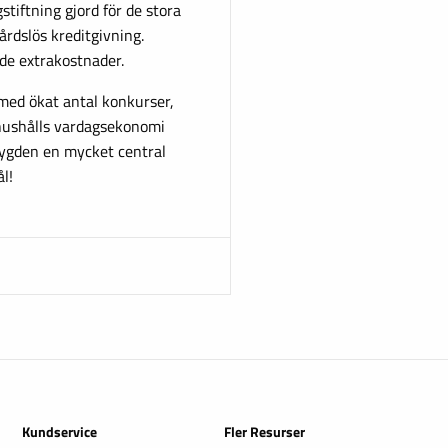
stiftning gjord för de stora
årdslös kreditgivning.
de extrakostnader.
 med ökat antal konkurser,
hushålls vardagsekonomi
bygden en mycket central
ål!
Kundservice
Fler Resurser