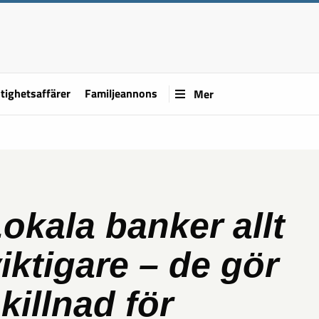
tighetsaffärer
Familjeannons
Mer
okala banker allt
iktigare – de gör
killnad för