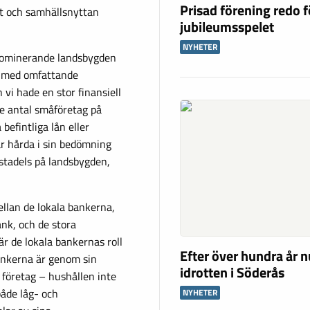
Prisad förening redo f
tt och samhällsnyttan
jubileumsspelet
NYHETER
dominerande landsbygden
kt med omfattande
vi hade en stor finansiell
e antal småföretag på
befintliga lån eller
r hårda i sin bedömning
stadels på landsbygden,
llan de lokala bankerna,
nk, och de stora
är de lokala bankernas roll
Efter över hundra år n
ankerna är genom sin
idrotten i Söderås
företag – hushållen inte
både låg- och
NYHETER