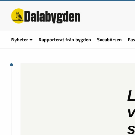
Nyheter
Rapporterat från bygden
Sveabörsen
Fas
L
v
s