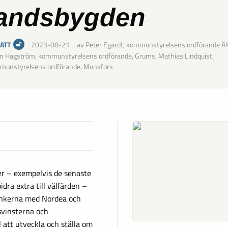
landsbygden
ATT
2023-08-21
av Peter Egardt, kommunstyrelsens ordförande Äl
n Hagström, kommunstyrelsens ordförande, Grums, Mathias Lindquist,
munstyrelsens ordförande, Munkfors
er – exempelvis de senaste
dra extra till välfärden –
bankerna med Nordea och
svinsterna och
l att utveckla och ställa om