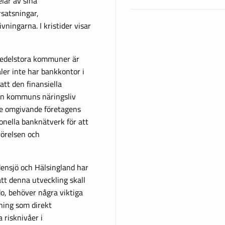
lar av sina
rsatsningar,
ningarna. I kristider visar
medelstora kommuner är
ler inte har bankkontor i
tt den finansiella
en kommuns näringsliv
 de omgivande företagens
onella banknätverk för att
rörelsen och
densjö och Hälsingland har
att denna utveckling skall
o, behöver några viktiga
tning som direkt
 risknivåer i