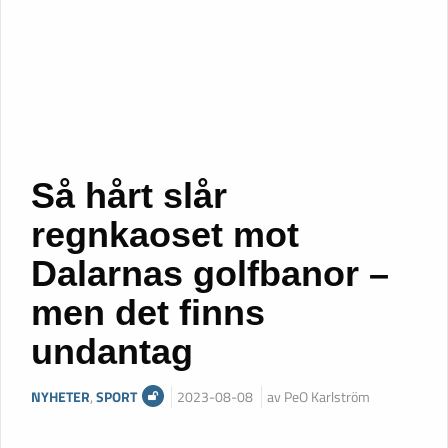
Så hårt slår
regnkaoset mot
Dalarnas golfbanor –
men det finns
undantag
NYHETER
,
SPORT
2023-08-08
av PeO Karlström