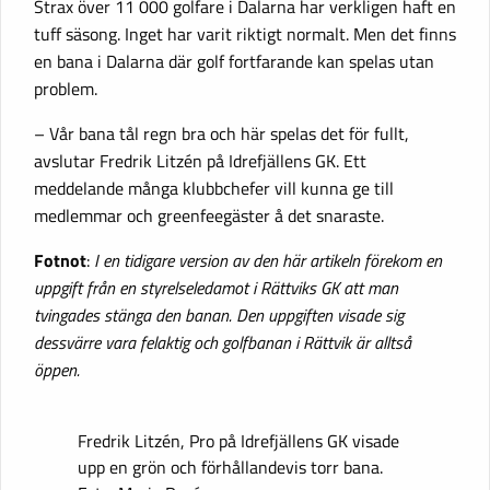
Strax över 11 000 golfare i Dalarna har verkligen haft en
tuff säsong. Inget har varit riktigt normalt. Men det finns
en bana i Dalarna där golf fortfarande kan spelas utan
problem.
– Vår bana tål regn bra och här spelas det för fullt,
avslutar Fredrik Litzén på Idrefjällens GK. Ett
meddelande många klubbchefer vill kunna ge till
medlemmar och greenfeegäster å det snaraste.
Fotnot
:
I en tidigare version av den här artikeln förekom en
uppgift från en styrelseledamot i Rättviks GK att man
tvingades stänga den banan. Den uppgiften visade sig
dessvärre vara felaktig och golfbanan i Rättvik är alltså
öppen.
Fredrik Litzén, Pro på Idrefjällens GK visade
upp en grön och förhållandevis torr bana.