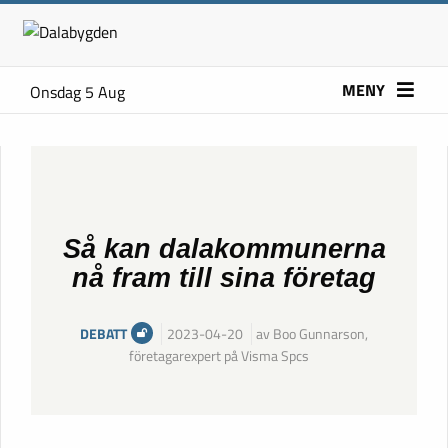
MENY
Onsdag 5 Aug
Så kan dalakommunerna
nå fram till sina företag
DEBATT
2023-04-20
av Boo Gunnarson,
företagarexpert på Visma Spcs