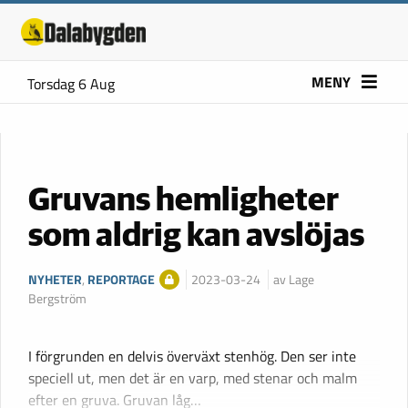
MENY
Torsdag 6 Aug
Gruvans hemligheter
som aldrig kan avslöjas
NYHETER
,
REPORTAGE
2023-03-24
av Lage
Bergström
I förgrunden en delvis överväxt stenhög. Den ser inte
speciell ut, men det är en varp, med stenar och malm
efter en gruva. Gruvan låg…