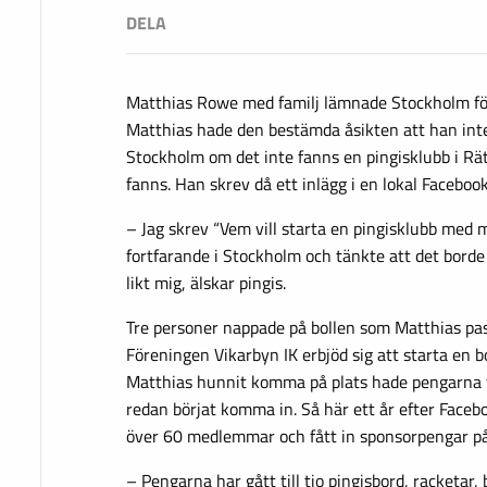
Matthias Rowe med familj lämnade Stockholm för 
Matthias hade den bestämda åsikten att han int
Stockholm om det inte fanns en pingisklubb i Rätt
fanns. Han skrev då ett inlägg i en lokal Faceboo
– Jag skrev “Vem vill starta en pingisklubb med 
fortfarande i Stockholm och tänkte att det borde
likt mig, älskar pingis.
Tre personer nappade på bollen som Matthias pa
Föreningen Vikarbyn IK erbjöd sig att starta en 
Matthias hunnit komma på plats hade pengarna f
redan börjat komma in. Så här ett år efter Faceb
över 60 medlemmar och fått in sponsorpengar på
– Pengarna har gått till tio pingisbord, racketar, 