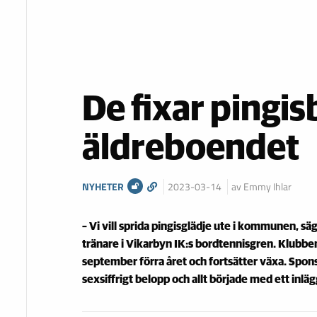
De fixar pingisb
äldreboendet
NYHETER
2023-03-14
av Emmy Ihlar
– Vi vill sprida pingisglädje ute i kommunen, s
tränare i Vikarbyn IK:s bordtennisgren. Klubben
september förra året och fortsätter växa. Spo
sexsiffrigt belopp och allt började med ett inlä