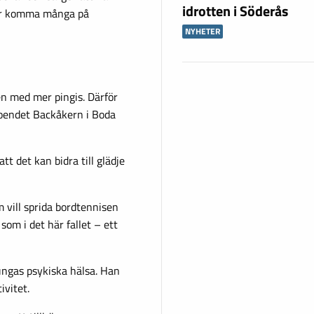
idrotten i Söderås
tter komma många på
NYHETER
en med mer pingis. Därför
eboendet Backåkern i Boda
tt det kan bidra till glädje
 vill sprida bordtennisen
som i det här fallet – ett
ungas psykiska hälsa. Han
ivitet.