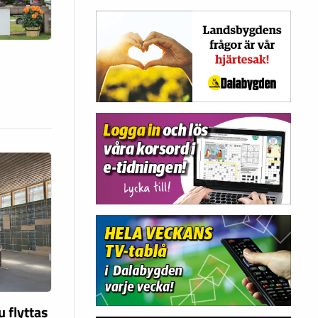
d
u flyttas