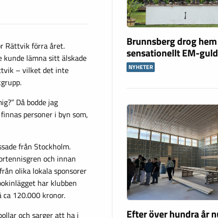
Brunnsberg drog hem
Rättvik förra året.
sensationellt EM-gul
e kunde lämna sitt älskade
NYHETER
vik – vilket det inte
kgrupp.
mig?” Då bodde jag
 finnas personer i byn som,
ssade från Stockholm.
bortennisgren och innan
rån olika lokala sponsorer
ookinlägget har klubben
 ca 120.000 kronor.
Efter över hundra år n
bollar och sarger att ha i