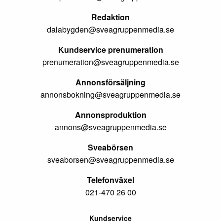
Redaktion
dalabygden@sveagruppenmedia.se
Kundservice prenumeration
prenumeration@sveagruppenmedia.se
Annonsförsäljning
annonsbokning@sveagruppenmedia.se
Annonsproduktion
annons@sveagruppenmedia.se
Sveabörsen
sveaborsen@sveagruppenmedia.se
Telefonväxel
021-470 26 00
Kundservice