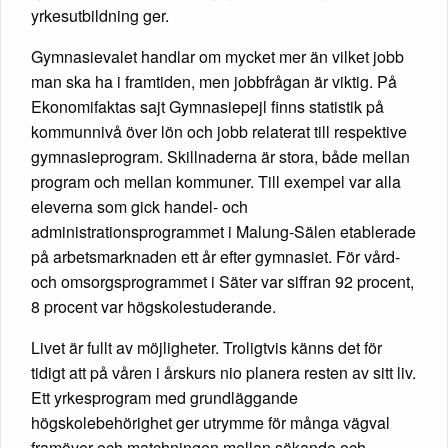
yrkesutbildning ger.
Gymnasievalet handlar om mycket mer än vilket jobb
man ska ha i framtiden, men jobbfrågan är viktig. På
Ekonomifaktas sajt Gymnasiepejl finns statistik på
kommunnivå över lön och jobb relaterat till respektive
gymnasieprogram. Skillnaderna är stora, både mellan
program och mellan kommuner. Till exempel var alla
eleverna som gick handel- och
administrationsprogrammet i Malung-Sälen etablerade
på arbetsmarknaden ett år efter gymnasiet. För vård-
och omsorgsprogrammet i Säter var siffran 92 procent,
8 procent var högskolestuderande.
Livet är fullt av möjligheter. Troligtvis känns det för
tidigt att på våren i årskurs nio planera resten av sitt liv.
Ett yrkesprogram med grundläggande
högskolebehörighet ger utrymme för många vägval
framöver och matchningen mellan sökande och