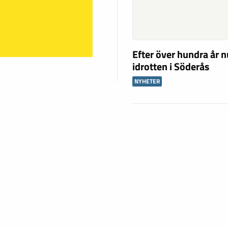
Efter över hundra år n
idrotten i Söderås
NYHETER