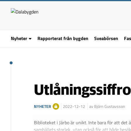
Nyheter
Rapporterat från bygden
Sveabörsen
Fas
Utlåningssiffr
NYHETER
2022-12-12
av Björn Gustavsson
Biblioteket i Järbo är unikt. Inte bara för att det ä
samhällets storlek, utan också för att både besö