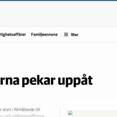
tighetsaffärer
Familjeannons
Mer
orna pekar uppåt
r stort i förhållande till
ks- och utlåningssiffrorna…