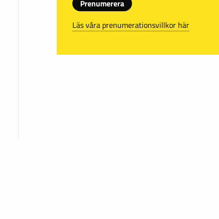
Prenumerera
Läs våra prenumerationsvillkor här