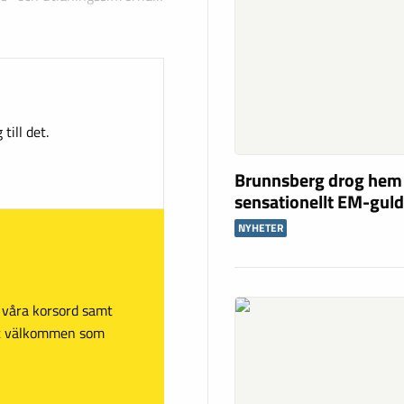
till det.
Brunnsberg drog hem
sensationellt EM-gul
NYHETER
sa våra korsord samt
mt välkommen som