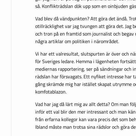
så. Konflikträdslan dök upp som en oinbjuden gäs
Vad blev då vändpunkten? Att göra det ändå. Tro
otillräcklighet var jag tvungen att göra det. Jag
och tron på en framtid som journalist och begav m
några artiklar om politiken i närområdet.
Vi har ett valresultat, slutspurten är över och n
för Sveriges ledare. Hemma i lägenheten fortsätt
mediernas rapportering, ser på sändningar och ins
rädslan har försvagats. Ett nyfiket intresse har t
gång skrämde mig har istället skapat utrymme o
komfotablazon.
Vad har jag då lärt mig av allt detta? Om man föl
inför ett val blir den mer intressant och man kän
från erfarna kollegor kan vara precis det som be
Ibland måste man trotsa sina rädslor och göra de