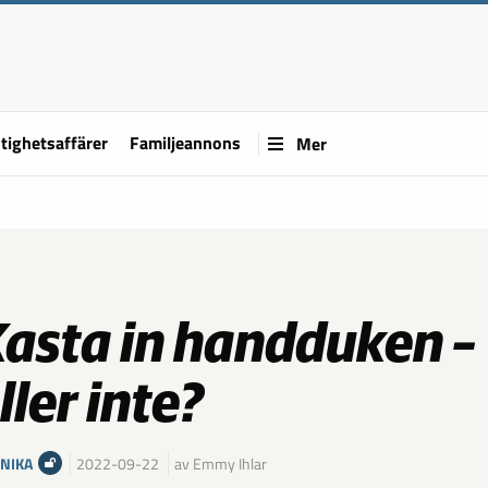
tighetsaffärer
Familjeannons
Mer
asta in handduken –
ller inte?
NIKA
2022-09-22
av Emmy Ihlar