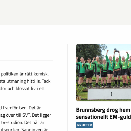
politiken är rätt komisk.
sta utmaning hittills. Tack
or och blossat liv i ett
d framför tv:n. Det är
Brunnsberg drog hem
g över till SVT. Det ligger
sensationellt EM-gul
 tv-studion. Det här är
NYHETER
 slutspurten. Sanningen är