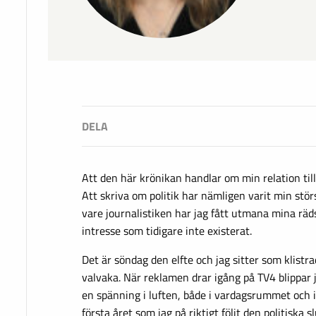
Att den här krönikan handlar om min relation till 
Att skriva om politik har nämligen varit min stör
vare journalistiken har jag fått utmana mina rädsl
intresse som tidigare inte existerat.
Det är söndag den elfte och jag sitter som klistra
valvaka. När reklamen drar igång på TV4 blippar ja
en spänning i luften, både i vardagsrummet och i
första året som jag på riktigt följt den politiska