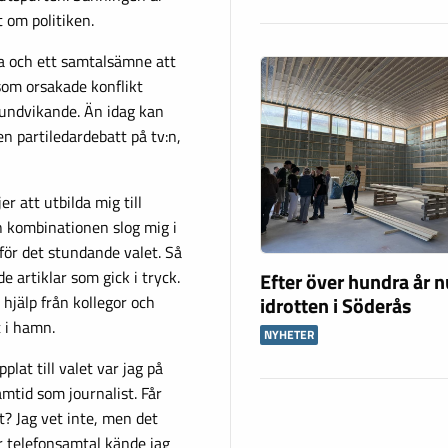
t om politiken.
va och ett samtalsämne att
som orsakade konflikt
 undvikande. Än idag kan
en partiledardebatt på tv:n,
er att utbilda mig till
en kombinationen slog mig i
nför det stundande valet. Så
e artiklar som gick i tryck.
Efter över hundra år n
idrotten i Söderås
 hjälp från kollegor och
t i hamn.
NYHETER
lat till valet var jag på
mtid som journalist. Får
? Jag vet inte, men det
för telefonsamtal kände jag