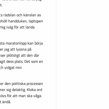
t.
ts rädslan och känslan av
 behöll handduken, laptopen
ig iväg för att landa
ästa maratonlopp kan börja
er jag att lyssna på
er plötsligt att den där
agit dess plats. Det som en
ch vidgat min
jer den politiska processen
ner sig delaktig. Kloka ord
hövs för att man ska våga.
t ändå.