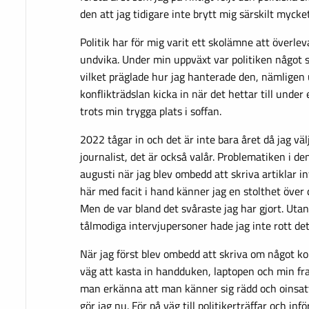
den att jag tidigare inte brytt mig särskilt mycke
Politik har för mig varit ett skolämne att överle
undvika. Under min uppväxt var politiken något 
vilket präglade hur jag hanterade den, nämligen
konflikträdslan kicka in när det hettar till under 
trots min trygga plats i soffan.
2022 tågar in och det är inte bara året då jag välj
journalist, det är också valår. Problematiken i d
augusti när jag blev ombedd att skriva artiklar i
här med facit i hand känner jag en stolthet över d
Men de var bland det svåraste jag har gjort. Utan
tålmodiga intervjupersoner hade jag inte rott de
När jag först blev ombedd att skriva om något kopp
väg att kasta in handduken, laptopen och min fra
man erkänna att man känner sig rädd och oinsatt
gör jag nu. För på väg till politikerträffar och in