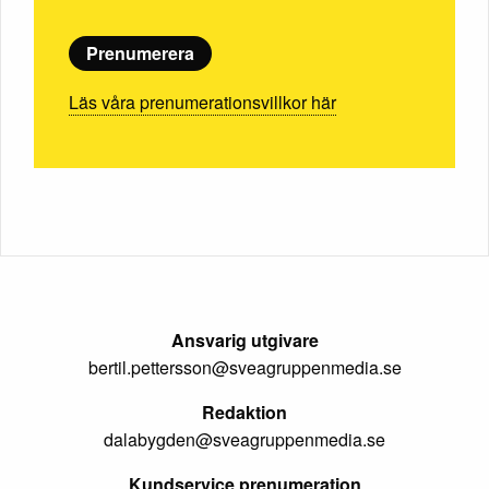
Prenumerera
Läs våra prenumerationsvillkor här
Ansvarig utgivare
bertil.pettersson@sveagruppenmedia.se
Redaktion
dalabygden@sveagruppenmedia.se
Kundservice prenumeration