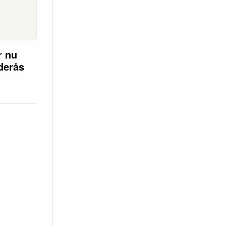
r nu
öderås