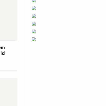
em
uld