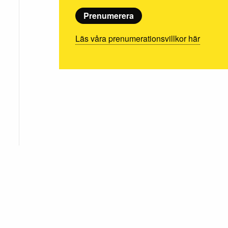
Prenumerera
Läs våra prenumerationsvillkor här