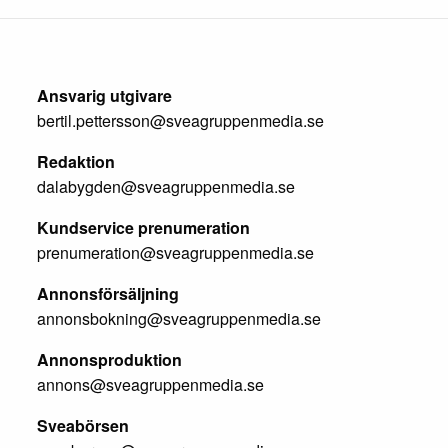
Ansvarig utgivare
bertil.pettersson@sveagruppenmedia.se
Redaktion
dalabygden@sveagruppenmedia.se
Kundservice prenumeration
prenumeration@sveagruppenmedia.se
Annonsförsäljning
annonsbokning@sveagruppenmedia.se
Annonsproduktion
annons@sveagruppenmedia.se
Sveabörsen