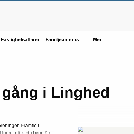
Fastighetsaffärer
Familjeannons
Mer
 gång i Linghed
öreningen Framtid i
för att göra sin bygd än