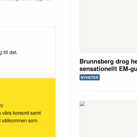
till det.
Brunnsberg drog h
sensationellt EM-g
NYHETER
n)
ösa våra korsord samt
rmt välkommen som