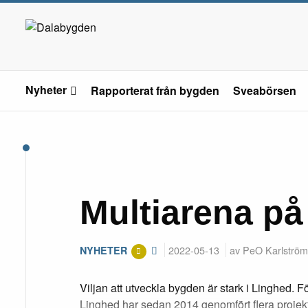
Nyheter
Rapporterat från bygden
Sveabörsen
Multiarena på
2022-05-13
av PeO Karlström
NYHETER
Viljan att utveckla bygden är stark i Linghed. F
Linghed har sedan 2014 genomfört flera projekt 