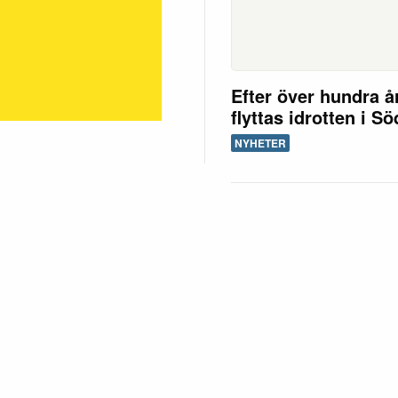
Efter över hundra å
flyttas idrotten i S
NYHETER