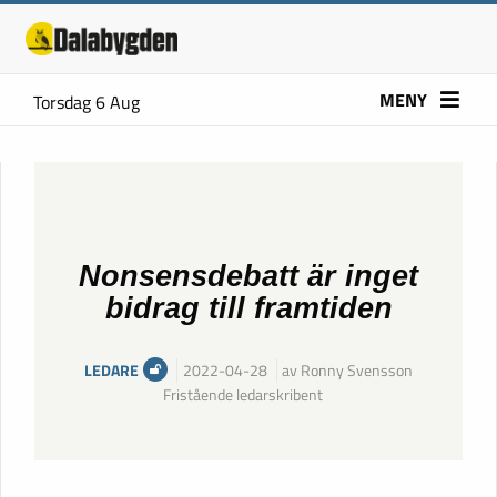
MENY
Torsdag 6 Aug
Nonsensdebatt är inget
bidrag till framtiden
LEDARE
2022-04-28
av Ronny Svensson
Fristående ledarskribent