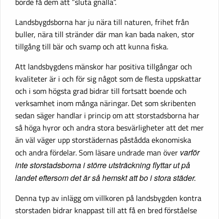
borde få dem att ”sluta gnälla”.
Landsbygdsborna har ju nära till naturen, frihet från
buller, nära till stränder där man kan bada naken, stor
tillgång till bär och svamp och att kunna fiska.
Att landsbygdens mänskor har positiva tillgångar och
kvaliteter är i och för sig något som de flesta uppskattar
och i som högsta grad bidrar till fortsatt boende och
verksamhet inom många näringar. Det som skribenten
sedan säger handlar i princip om att storstadsborna har
så höga hyror och andra stora besvärligheter att det mer
än väl väger upp storstädernas påstådda ekonomiska
och andra fördelar. Som läsare undrade man över
varför
inte
storstadsborna i större utsträckning flyttar ut på
landet eftersom det är så hemskt att bo i stora städer.
Denna typ av inlägg om villkoren på landsbygden kontra
storstaden bidrar knappast till att få en bred förståelse