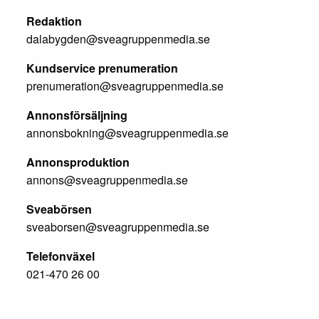
Redaktion
dalabygden@sveagruppenmedia.se
Kundservice prenumeration
prenumeration@sveagruppenmedia.se
Annonsförsäljning
annonsbokning@sveagruppenmedia.se
Annonsproduktion
annons@sveagruppenmedia.se
Sveabörsen
sveaborsen@sveagruppenmedia.se
Telefonväxel
021-470 26 00