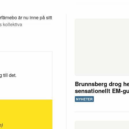
rfärnebo är nu inne på sitt
s kollektiva
till det.
Brunnsberg drog h
sensationellt EM-g
NYHETER
n)