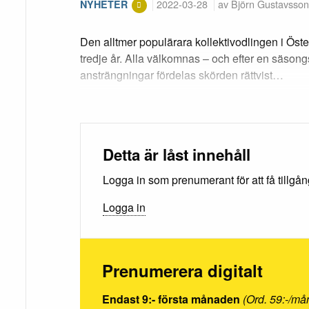
2022-03-28
av Björn Gustavsson
NYHETER
Den alltmer populärara kollektivodlingen i Öste
tredje år. Alla välkomnas – och efter en säsong
ansträngningar fördelas skörden rättvist…
Detta är låst innehåll
Logga in som prenumerant för att få tillgång 
Logga in
Prenumerera digitalt
Endast 9:- första månaden
(Ord. 59:-/må