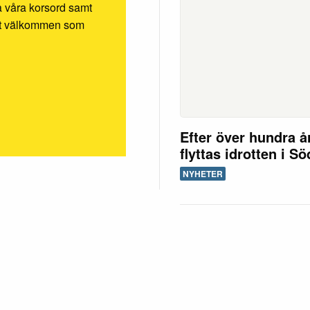
ösa våra korsord samt
rmt välkommen som
Efter över hundra å
flyttas idrotten i S
NYHETER