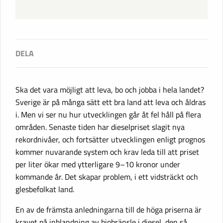
Ska det vara möjligt att leva, bo och jobba i hela landet?
Sverige är på många sätt ett bra land att leva och åldras
i. Men vi ser nu hur utvecklingen går åt fel håll på flera
områden. Senaste tiden har dieselpriset slagit nya
rekordnivåer, och fortsätter utvecklingen enligt prognos
kommer nuvarande system och krav leda till att priset
per liter ökar med ytterligare 9–10 kronor under
kommande år. Det skapar problem, i ett vidsträckt och
glesbefolkat land.
En av de främsta anledningarna till de höga priserna är
kravet på inblandning av biobränsle i diesel, den så