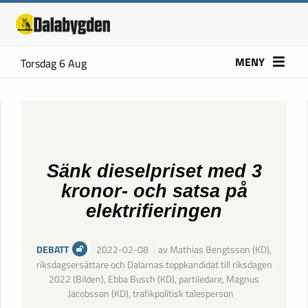
MENY
Torsdag 6 Aug
Sänk dieselpriset med 3
kronor- och satsa på
elektrifieringen
DEBATT
2022-02-08
av Mathias Bengtsson (KD),
riksdagsersättare och Dalarnas toppkandidat till riksdagen
2022 (Bilden), Ebba Busch (KD), partiledare, Magnus
Jacobsson (KD), trafikpolitisk talesperson