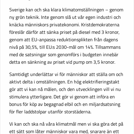
Sverige kan och ska klara klimatomställningen – genom
ny grön teknik. Inte genom slå ut vår egen industri och
knäcka människors privatekonomi. Kristdemokraterna
föreslår därför att sänka priset på diesel med 3 kronor,
genom att EU-anpassa reduktionsplikten från dagens
nivå på 30,5%, till EU:s 2030-mål om 14%. Tillsammans
med de satsningar som genomförs i budgeten innebär
detta en sänkning av priset vid pump om 3,5 kronor.
Samtidigt underlättar vi för människor att ställa om och
aktivt delta i omställningen. En hög elektrifieringstakt
gör att vi kan nå målen, och den utvecklingen vill vi nu
stimulera ytterligare. Det gör vi genom att införa en
bonus för köp av begagnad elbil och en miljardsatsning
för fler laddstolpar utanför storstäderna.
Vi kan och ska nå våra klimatmål men vi ska göra det på
ett sätt som låter människor vara med, snarare än ett