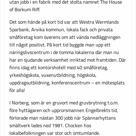
utan jobb i en fabrik med det stolta namnet The House
of Borkum Riff.
Det som hände på kort tid var att Westra Wermlands
Sparbank, Arvika kommun, lokala fack och privata
småföretag kom överens om att vända nedläggningen
till något positivt. På kort tid byggde man upp ett
näringslivscentrum i de tomma lokalerna där man nu
har en sjudande verksamhet inriktad mot framtiden. Där
finns idag ett kontorshotell med 40 småföretag,
yrkeshögskola, vuxenutbildning, högskola,
uppdragsutbildning, konferenscentrum – en mötesplats
för alla!
I Norberg, som är en gruvort med gruvbrytning t.o.m.
före hyttägaren och upprorsmannen Engelbrekts tid,
förlorade man nästan 300 jobb när Spännarhyttans
smältverk lades ned 1981. Chocken hos
lokalbefolkningen var stor och omtumlande.